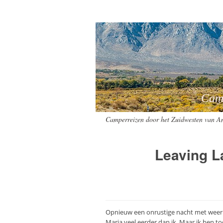
Camperreizen
Camperreizen door het Zuidwesten van A
Leaving L
Opnieuw een onrustige nacht met weer 
Marja veel eerder dan ik. Maar ik ben to