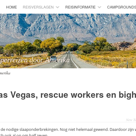
HOME
REISVERSLAGEN
REISINFORMATIE
CAMPGROUND
 door Amerika
merika
as Vegas, rescue workers en big
New Te
de nodige slaaponderbrekingen. Nog niet helemaal gewend. Daardoor zijn w
ch ook al op om half zeven.