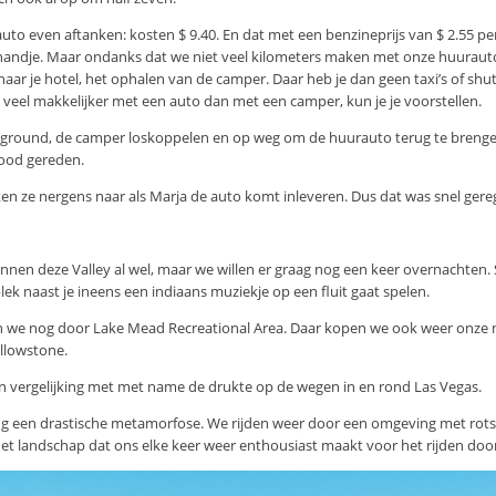
to even aftanken: kosten $ 9.40. En dat met een benzineprijs van $ 2.55 per
n handje. Maar ondanks dat we niet veel kilometers maken met onze huurauto,
naar je hotel, het ophalen van de camper. Daar heb je dan geen taxi’s of shu
veel makkelijker met een auto dan met een camper, kun je je voorstellen.
round, de camper loskoppelen en op weg om de huurauto terug te brengen. A
rood gereden.
ken ze nergens naar als Marja de auto komt inleveren. Dus dat was snel gere
ennen deze Valley al wel, maar we willen er graag nog een keer overnachten. St
ek naast je ineens een indiaans muziekje op een fluit gaat spelen.
n we nog door Lake Mead Recreational Area. Daar kopen we ook weer onze 
llowstone.
 in vergelijking met met name de drukte op de wegen in en rond Las Vegas.
 een drastische metamorfose. We rijden weer door een omgeving met rotsen 
n het landschap dat ons elke keer weer enthousiast maakt voor het rijden doo