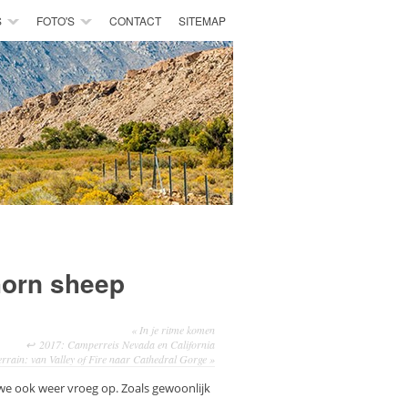
S
FOTO'S
CONTACT
SITEMAP
horn sheep
«
In je ritme komen
2017: Camperreis Nevada en California
rrain: van Valley of Fire naar Cathedral Gorge
»
e ook weer vroeg op. Zoals gewoonlijk