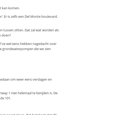
rt kan komen.
. Er is zelfs een Del Monte boulevard.
en tussen zitten. Dat zal wat worden als
n doen?
f of ze wel eens hebben nagedacht over
n de grondwaterpompen die we zien
 gedaan om weer eens verslagen en
way 1 niet helemaal te berijden is. De
 de 101.