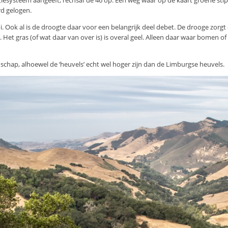
iesysteem aangeeft, rechsaf de 46 op. Een weg waar op de kaart groene stip
rd gelogen.
i. Ook al is de droogte daar voor een belangrijk deel debet. De drooge zorgt
 Het gras (of wat daar van over is) is overal geel. Alleen daar waar bomen o
dschap, alhoewel de ‘heuvels’ echt wel hoger zijn dan de Limburgse heuvels.