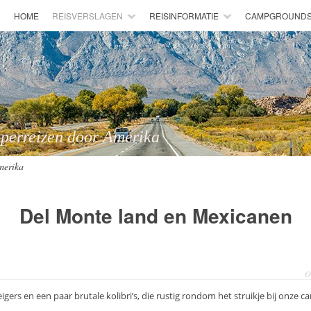
HOME
REISVERSLAGEN
REISINFORMATIE
CAMPGROUND
 door Amerika
merika
Del Monte land en Mexicanen
O
igers en een paar brutale kolibri’s, die rustig rondom het struikje bij onze c