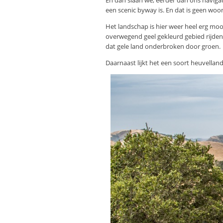
En dan slaan we, eerder dan ons navigat
een scenic byway is. En dat is geen woo
Het landschap is hier weer heel erg moo
overwegend geel gekleurd gebied rijden.
dat gele land onderbroken door groen.
Daarnaast lijkt het een soort heuvellan