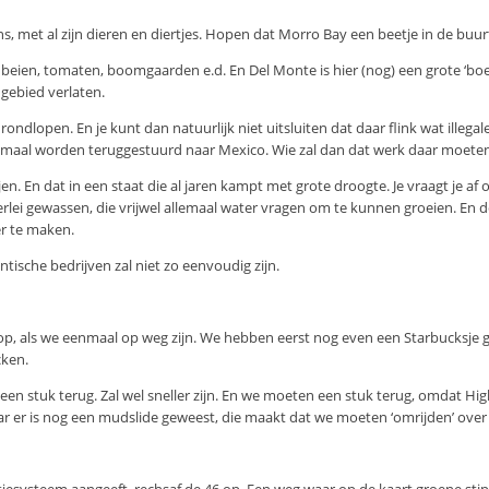
, met al zijn dieren en diertjes. Hopen dat Morro Bay een beetje in de buu
beien, tomaten, boomgaarden e.d. En Del Monte is hier (nog) een grote ‘boer’
gebied verlaten.
ondlopen. En je kunt dan natuurlijk niet uitsluiten dat daar flink wat illegal
alemaal worden teruggestuurd naar Mexico. Wie zal dan dat werk daar moete
en. En dat in een staat die al jaren kampt met grote droogte. Je vraagt je a
rlei gewassen, die vrijwel allemaal water vragen om te kunnen groeien. E
r te maken.
ntische bedrijven zal niet zo eenvoudig zijn.
 op, als we eenmaal op weg zijn. We hebben eerst nog even een Starbucksje
cken.
en stuk terug. Zal wel sneller zijn. En we moeten een stuk terug, omdat High
ar er is nog een mudslide geweest, die maakt dat we moeten ‘omrijden’ over