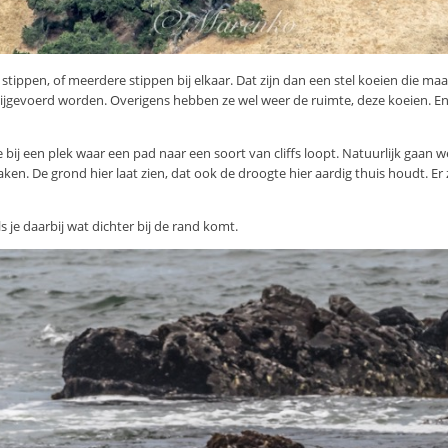
e stippen, of meerdere stippen bij elkaar. Dat zijn dan een stel koeien die ma
bijgevoerd worden. Overigens hebben ze wel weer de ruimte, deze koeien. 
ij een plek waar een pad naar een soort van cliffs loopt. Natuurlijk gaan 
aken. De grond hier laat zien, dat ook de droogte hier aardig thuis houdt. Er 
als je daarbij wat dichter bij de rand komt.