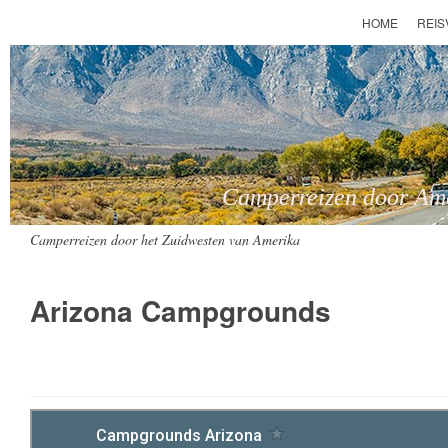
HOME
REI
Camperreizen door Amer
Camperreizen door het Zuidwesten van Amerika
Arizona Campgrounds